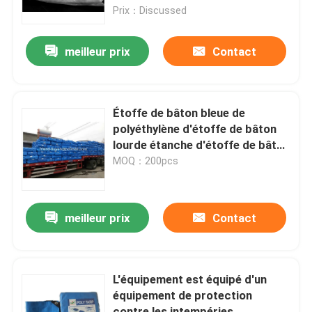
Prix：Discussed
Contrôle de la qualité
meilleur prix
Contact
Contact
Étoffe de bâton bleue de
Demande de soumission
polyéthylène d'étoffe de bâton
lourde étanche d'étoffe de bâton
extérieure en plastique toile de
MOQ：200pcs
Russian website
piscine
Rideau de porte en treillis magnétique
meilleur prix
Contact
Écran de vol de fenêtre
L'équipement est équipé d'un
équipement de protection
Filet d'ombre de PE
contre les intempéries