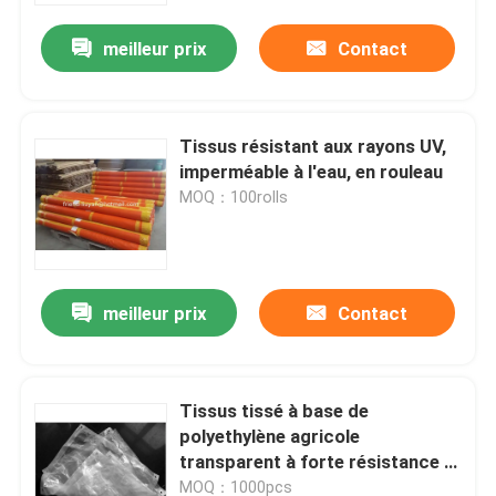
meilleur prix
Contact
Tissus résistant aux rayons UV,
imperméable à l'eau, en rouleau
MOQ：100rolls
meilleur prix
Contact
Aperçu
Tissus tissé à base de
Produits
polyethylène agricole
transparent à forte résistance à
la déchirure 150N/50mm
A propos de nous
MOQ：1000pcs