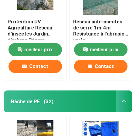
Protection UV
Réseau anti-insectes
Agriculture Réseau
de serre 1m-4m
d'insectes Jardin
Résistance à l'abrasion
d'arbres Réseau
verte
d'insectes Serre à
meilleur prix
meilleur prix
haute densité Réseau
d'insectes
Contact
Contact
Bâche de PE
(32)