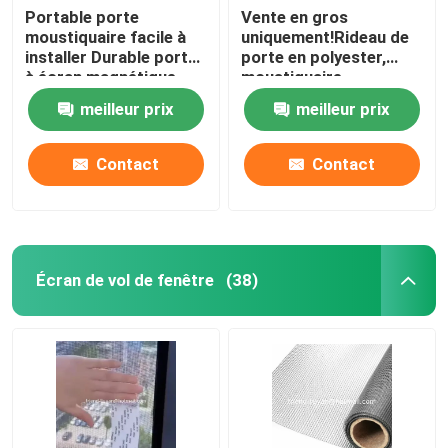
Portable porte
Vente en gros
moustiquaire facile à
uniquement!Rideau de
installer Durable porte
porte en polyester,
à écran magnétique
moustiquaire
100x210cm Porte à
meilleur prix
meilleur prix
écran magnétique
Porte à maille douce
Contact
Contact
Écran de vol de fenêtre
(38)