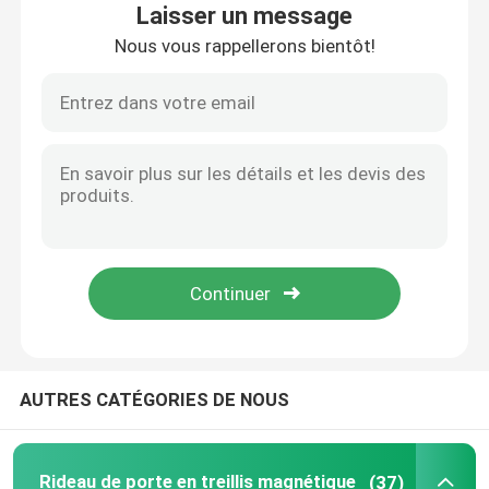
Laisser un message
Nous vous rappellerons bientôt!
Contrôle de la qualité
Contact
Demande de soumission
Russian website
Rideau de porte en treillis magnétique
AUTRES CATÉGORIES DE NOUS
Écran de vol de fenêtre
Filet d'ombre de PE
Rideau de porte en treillis magnétique
(37)