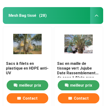
Mesh Bag tissé
(28)
Sacs à filets en
Sac en maille de
plastique en HDPE anti-
tissage vert Jujube
UV
Date Rassemblement
de sacs à filets avec
corde à tirer
meilleur prix
meilleur prix
Contact
Contact