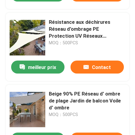
Résistance aux déchirures
Réseau d'ombrage PE
Protection UV Réseaux
d'ombrage perméables pour
MOQ：500PCS
l'agriculture
meilleur prix
Contact
Beige 90% PE Réseau d' ombre
de plage Jardin de balcon Voile
d' ombre
MOQ：500PCS