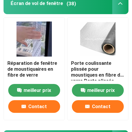
Écran de vol de fenêtre
(38)
crochet et boucle de Velcro
Couverture de sol en polypropylène
Réparation de fenêtre
Porte coulissante
de moustiquaires en
plissée pour
fibre de verre
moustiques en fibre de
verre Porte plissée
pour moustiques
meilleur prix
meilleur prix
Contact
Contact