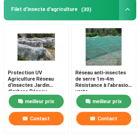
Filet d'insecte d'agriculture
(30)
Protection UV
Réseau anti-insectes
Agriculture Réseau
de serre 1m-4m
d'insectes Jardin
Résistance à l'abrasion
d'arbres Réseau
verte
d'insectes Serre à
meilleur prix
meilleur prix
haute densité Réseau
d'insectes
Contact
Contact