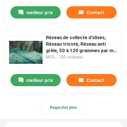
meilleur prix
Contact
Réseau de collecte d'olives,
Réseau tricoté, Réseau anti
grêle, 50 à 120 grammes par m2,
Matériau vierge
MOQ：100 rouleaux
meilleur prix
Contact
Aperçu
Produits
Regardez plus
A propos de nous