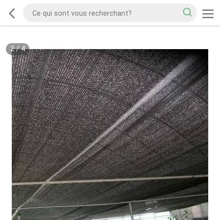
2
/
4