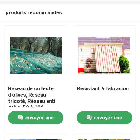
produits recommandés
Réseau de collecte
Résistant à l'abrasion
d'olives, Réseau
Aperçu
tricoté, Réseau anti
grêle, 50 à 120
grammes par m2,
envoyer une
envoyer une
Produits
Matériau vierge
demande
demande
A propos de nous