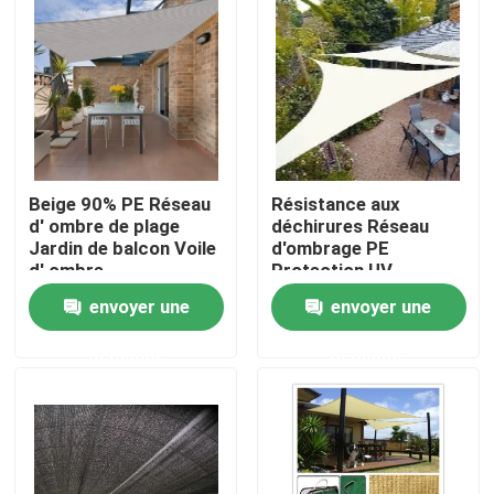
Contrôle de la qualité
Contact
Demande de soumission
Beige 90% PE Réseau
Résistance aux
d' ombre de plage
déchirures Réseau
Jardin de balcon Voile
d'ombrage PE
d' ombre
Protection UV
Russian website
Réseaux d'ombrage
envoyer une
envoyer une
perméables pour
l'agriculture
Rideau de porte en treillis magnétique
demande
demande
Écran de vol de fenêtre
Filet d'ombre de PE