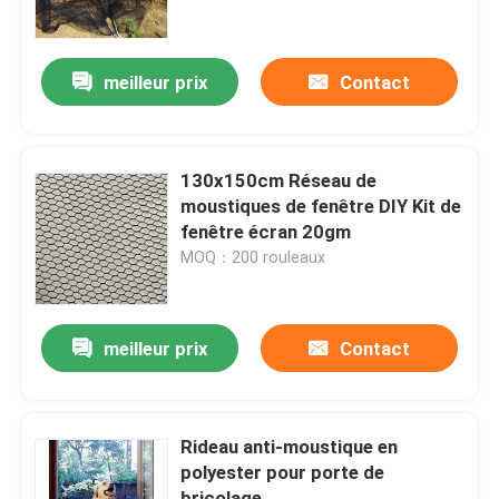
Contrôle de la qualité
meilleur prix
Contact
Contact
130x150cm Réseau de
Demande de soumission
moustiques de fenêtre DIY Kit de
fenêtre écran 20gm
MOQ：200 rouleaux
Russian website
Rideau de porte en treillis magnétique
meilleur prix
Contact
Écran de vol de fenêtre
Rideau anti-moustique en
polyester pour porte de
Filet d'ombre de PE
bricolage