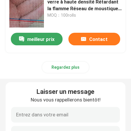
verre à haute densité Rétardant
la flamme Réseau de moustiques
crochet et boucle de Velcro
18*16
MOQ：100rolls
Couverture de sol en polypropylène
meilleur prix
Contact
Regardez plus
Laisser un message
Nous vous rappellerons bientôt!