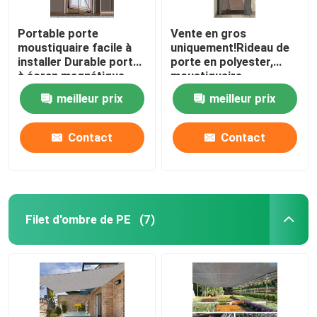
Portable porte
Vente en gros
moustiquaire facile à
uniquement!Rideau de
installer Durable porte
porte en polyester,
à écran magnétique
moustiquaire
100x210cm Porte à
meilleur prix
meilleur prix
écran magnétique
Porte à maille douce
Contact
Contact
Filet d'ombre de PE
(7)