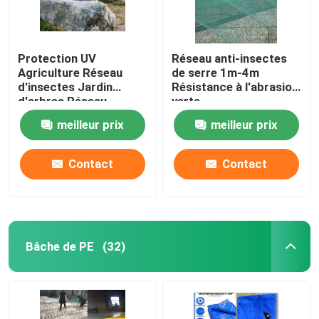
Protection UV
Réseau anti-insectes
Agriculture Réseau
de serre 1m-4m
d'insectes Jardin
Résistance à l'abrasion
d'arbres Réseau
verte
d'insectes Serre à
meilleur prix
meilleur prix
haute densité Réseau
d'insectes
Contact
Contact
Bâche de PE
(32)