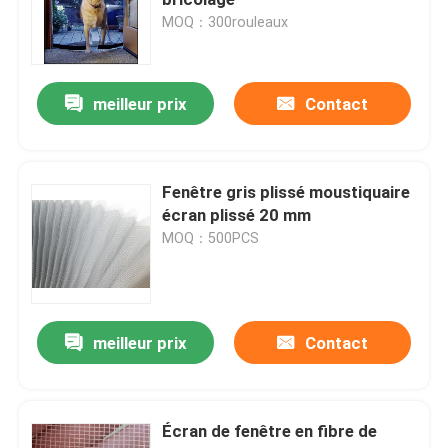
MOQ：300rouleaux
Filet d'insecte d'agriculture
meilleur prix
Contact
Bâche de PE
Mesh Bag tissé
Fenêtre gris plissé moustiquaire
écran plissé 20 mm
MOQ：500PCS
Mesh Netting de plastique
Maillage en fibre de verre résistant aux alcalins
meilleur prix
Contact
serre-câble en nylon
Écran de fenêtre en fibre de
Rideau de porte en plastique magnétique