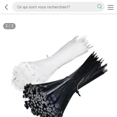
2
/
2