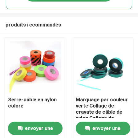
produits recommandés
Aperçu
Serre-câble en nylon
Marquage par couleur
coloré
verte Collage de
cravate de câble de
Produits
nylon Collage de
cravate de liaison en
envoyer une
envoyer une
plastique
A propos de nous