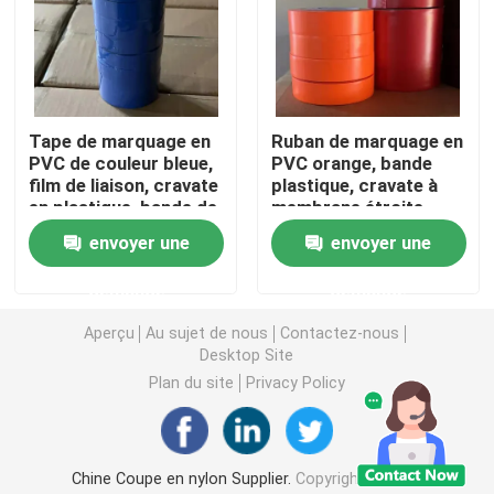
Filet d'insecte d'agriculture
Bâche de PE
Tape de marquage en
Ruban de marquage en
PVC de couleur bleue,
PVC orange, bande
film de liaison, cravate
plastique, cravate à
Mesh Bag tissé
en plastique, bande de
membrane étroite
membrane
pour l'agriculture
envoyer une
envoyer une
personnalisée
Mesh Netting de plastique
demande
demande
Aperçu
Au sujet de nous
Contactez-nous
Maillage en fibre de verre résistant aux alcalins
Desktop Site
Plan du site
Privacy Policy
serre-câble en nylon
Rideau de porte en plastique magnétique
Chine Coupe en nylon Supplier.
Copyright © 2026