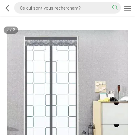
2
/
3