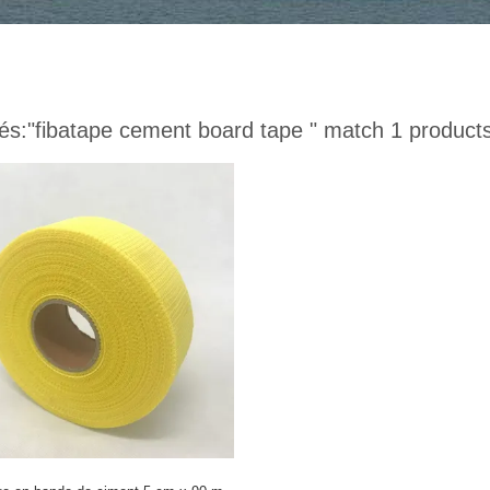
és:
"fibatape cement board tape "
match 1 product